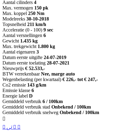
Aantal cilinders
4
Max. vermogen
150 pk
Max. koppel
250 Nm
Modelreeks
30-10-2018
Topsnelheid
211 km/h
Acceleratie (0 - 100)
9 sec
Aantal versnellingen
6
Gewicht
1.435 kg
Max. trekgewicht
1.800 kg
Aantal eigenaren
3
Datum eerste uitgifte
24-07-2019
Datum eerste toelating
28-07-2021
Nieuwprijs
€ 52.533,-
BTW verrekenbaar
Nee, marge auto
Wegenbelasting (per kwartaal)
€ 226,- tot € 247,-
Co2 emissie
143 g/km
Emissie klasse
6
Energie label
D
Gemiddeld verbruik
6 / 100km
Gemiddeld verbruik stad
Onbekend / 100km
Gemiddeld verbruik snelweg
Onbekend / 100km