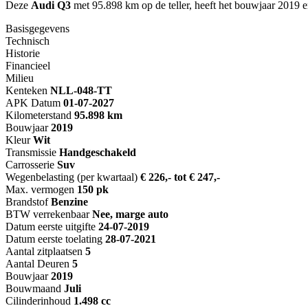
Deze
Audi Q3
met 95.898 km op de teller, heeft het bouwjaar 2019 
Basisgegevens
Technisch
Historie
Financieel
Milieu
Kenteken
NL
L-048-TT
APK Datum
01-07-2027
Kilometerstand
95.898 km
Bouwjaar
2019
Kleur
Wit
Transmissie
Handgeschakeld
Carrosserie
Suv
Wegenbelasting (per kwartaal)
€ 226,- tot € 247,-
Max. vermogen
150 pk
Brandstof
Benzine
BTW verrekenbaar
Nee, marge auto
Datum eerste uitgifte
24-07-2019
Datum eerste toelating
28-07-2021
Aantal zitplaatsen
5
Aantal Deuren
5
Bouwjaar
2019
Bouwmaand
Juli
Cilinderinhoud
1.498 cc