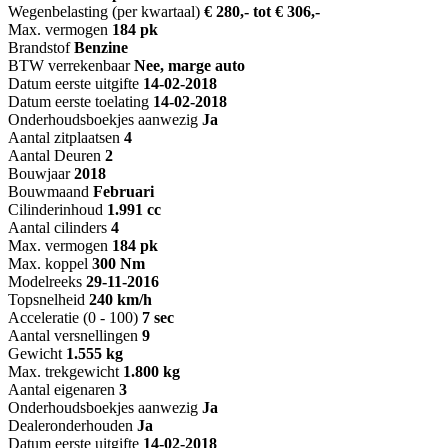
Wegenbelasting (per kwartaal)
€ 280,- tot € 306,-
Max. vermogen
184 pk
Brandstof
Benzine
BTW verrekenbaar
Nee, marge auto
Datum eerste uitgifte
14-02-2018
Datum eerste toelating
14-02-2018
Onderhoudsboekjes aanwezig
Ja
Aantal zitplaatsen
4
Aantal Deuren
2
Bouwjaar
2018
Bouwmaand
Februari
Cilinderinhoud
1.991 cc
Aantal cilinders
4
Max. vermogen
184 pk
Max. koppel
300 Nm
Modelreeks
29-11-2016
Topsnelheid
240 km/h
Acceleratie (0 - 100)
7 sec
Aantal versnellingen
9
Gewicht
1.555 kg
Max. trekgewicht
1.800 kg
Aantal eigenaren
3
Onderhoudsboekjes aanwezig
Ja
Dealeronderhouden
Ja
Datum eerste uitgifte
14-02-2018