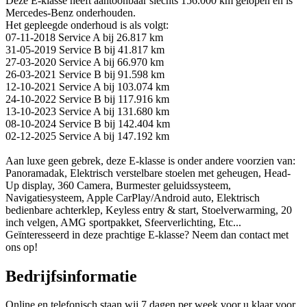
Deze E-klasse heeft aantoonbaar slechts 156.000 km gelopen en is
Mercedes-Benz onderhouden.
Het gepleegde onderhoud is als volgt:
07-11-2018 Service A bij 26.817 km
31-05-2019 Service B bij 41.817 km
27-03-2020 Service A bij 66.970 km
26-03-2021 Service B bij 91.598 km
12-10-2021 Service A bij 103.074 km
24-10-2022 Service B bij 117.916 km
13-10-2023 Service A bij 131.680 km
08-10-2024 Service B bij 142.404 km
02-12-2025 Service A bij 147.192 km
Aan luxe geen gebrek, deze E-klasse is onder andere voorzien van:
Panoramadak, Elektrisch verstelbare stoelen met geheugen, Head-
Up display, 360 Camera, Burmester geluidssysteem,
Navigatiesysteem, Apple CarPlay/Android auto, Elektrisch
bedienbare achterklep, Keyless entry & start, Stoelverwarming, 20
inch velgen, AMG sportpakket, Sfeerverlichting, Etc...
Geïnteresseerd in deze prachtige E-klasse? Neem dan contact met
ons op!
Bedrijfsinformatie
Online en telefonisch staan wij 7 dagen per week voor u klaar voor