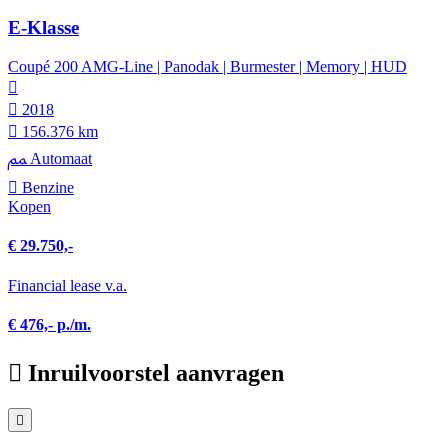
E-Klasse
Coupé 200 AMG-Line | Panodak | Burmester | Memory | HUD
2018
156.376 km
Automaat
Benzine
Kopen
€ 29.750,-
Financial lease v.a.
€ 476,- p./m.
Inruilvoorstel aanvragen