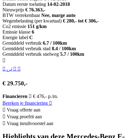
Datum eerste toelating
14-02-2018
Nieuwprijs
€ 76.363,-
BTW verrekenbaar
Nee, marge auto
Wegenbelasting (per kwartaal)
€ 280,- tot € 306,-
Co2 emissie
151 g/km
Emissie klasse
6
Energie label
C
Gemiddeld verbruik
6.7 / 100km
Gemiddeld verbruik stad
8.4 / 100km
Gemiddeld verbruik snelweg
5.7 / 100km
€ 29.750,-
Financieren
€ 476,- p./m.
Bereken je financiering
Vraag offerte aan
Vraag proefrit aan
Vraag inruilvoorstel aan
Highlights van deze Mercedes-Benz E-