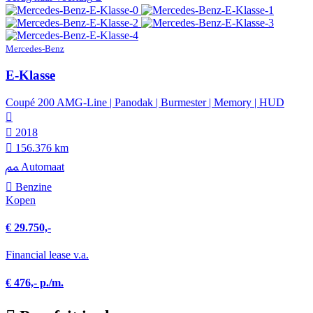
Mercedes-Benz
E-Klasse
Coupé 200 AMG-Line | Panodak | Burmester | Memory | HUD
2018
156.376 km
Automaat
Benzine
Kopen
€ 29.750,-
Financial lease v.a.
€ 476,- p./m.