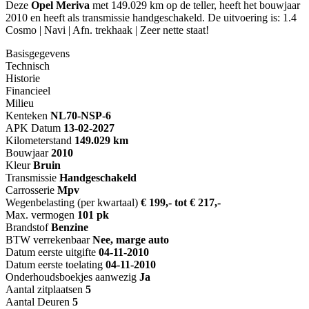
Deze
Opel Meriva
met 149.029 km op de teller, heeft het bouwjaar
2010 en heeft als transmissie handgeschakeld. De uitvoering is: 1.4
Cosmo | Navi | Afn. trekhaak | Zeer nette staat!
Basisgegevens
Technisch
Historie
Financieel
Milieu
Kenteken
NL
70-NSP-6
APK Datum
13-02-2027
Kilometerstand
149.029 km
Bouwjaar
2010
Kleur
Bruin
Transmissie
Handgeschakeld
Carrosserie
Mpv
Wegenbelasting (per kwartaal)
€ 199,- tot € 217,-
Max. vermogen
101 pk
Brandstof
Benzine
BTW verrekenbaar
Nee, marge auto
Datum eerste uitgifte
04-11-2010
Datum eerste toelating
04-11-2010
Onderhoudsboekjes aanwezig
Ja
Aantal zitplaatsen
5
Aantal Deuren
5