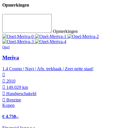
Opmerkingen
Opmerkingen
Opel
Meriva
1.4 Cosmo | Navi | Afn. trekhaak | Zeer nette staat!
2010
149.029 km
Hand­geschakeld
Benzine
Kopen
€ 4.750,-
Financial lease v.a.