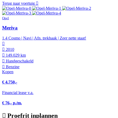
Terug naar voertuig
Opel
Meriva
1.4 Cosmo | Navi | Afn. trekhaak | Zeer nette staat!
2010
149.029 km
Hand­geschakeld
Benzine
Kopen
€ 4.750,-
Financial lease v.a.
€ 76,- p./m.
Proefrit inplannen