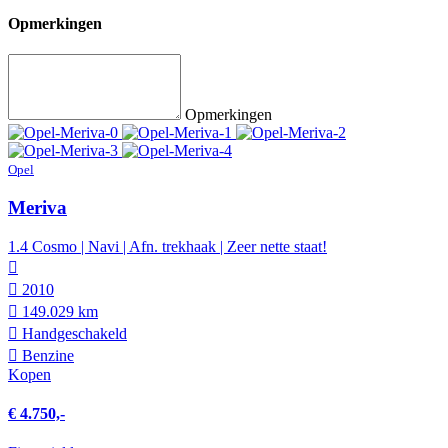
Opmerkingen
Opmerkingen
Opel
Meriva
1.4 Cosmo | Navi | Afn. trekhaak | Zeer nette staat!
2010
149.029 km
Hand­geschakeld
Benzine
Kopen
€ 4.750,-