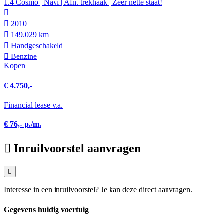
1.4 Cosmo | Navi | Afn. trekhaak | Zeer nette staat!
2010
149.029 km
Hand­geschakeld
Benzine
Kopen
€ 4.750,-
Financial lease v.a.
€ 76,- p./m.
Inruilvoorstel aanvragen
Interesse in een inruilvoorstel? Je kan deze direct aanvragen.
Gegevens huidig voertuig