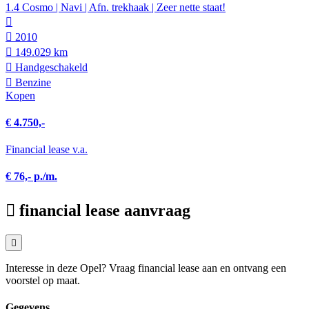
1.4 Cosmo | Navi | Afn. trekhaak | Zeer nette staat!
2010
149.029 km
Hand­geschakeld
Benzine
Kopen
€ 4.750,-
Financial lease v.a.
€ 76,- p./m.
financial lease aanvraag
Interesse in deze Opel? Vraag financial lease aan en ontvang een
voorstel op maat.
Gegevens