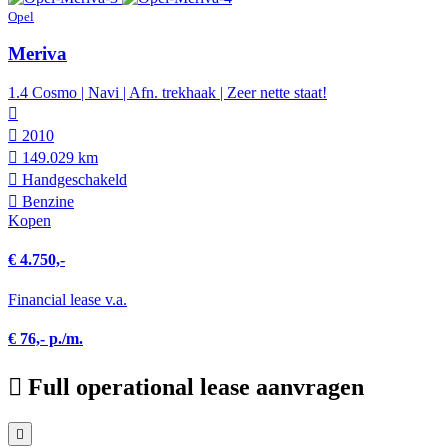
Opel
Meriva
1.4 Cosmo | Navi | Afn. trekhaak | Zeer nette staat!
2010
149.029 km
Hand­geschakeld
Benzine
Kopen
€ 4.750,-
Financial lease v.a.
€ 76,- p./m.
Full operational lease aanvragen