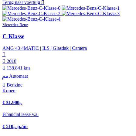
Terug naar voertuig
Mercedes-Benz
C-Klasse
AMG 43 4MATIC | ILS | Glasdak | Camera
2018
138.841 km
Automaat
Benzine
Kopen
€ 31.900,-
Financial lease v.a.
€ 510,- p./m.