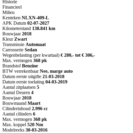
Historie
Financieel
Milieu
Kenteken
NL
XN-409-L
APK Datum
02-07-2027
Kilometerstand
138.841 km
Bouwjaar
2018
Kleur
Zwart
Transmissie
Automaat
Carrosserie
Sedan
Wegenbelasting (per kwartaal)
€ 280,- tot € 306,-
Max. vermogen
368 pk
Brandstof
Benzine
BTW verrekenbaar
Nee, marge auto
Datum eerste uitgifte
21-03-2018
Datum eerste toelating
04-03-2019
Aantal zitplaatsen
5
Aantal Deuren
4
Bouwjaar
2018
Bouwmaand
Maart
Cilinderinhoud
2.996 cc
Aantal cilinders
6
Max. vermogen
368 pk
Max. koppel
520 Nm
Modelreeks
30-03-2016