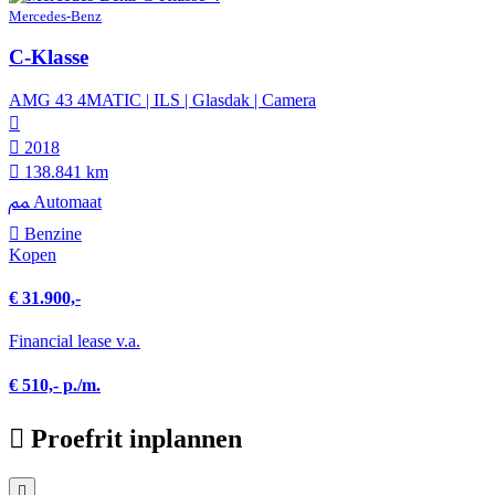
Mercedes-Benz
C-Klasse
AMG 43 4MATIC | ILS | Glasdak | Camera
2018
138.841 km
Automaat
Benzine
Kopen
€ 31.900,-
Financial lease v.a.
€ 510,- p./m.
Proefrit inplannen