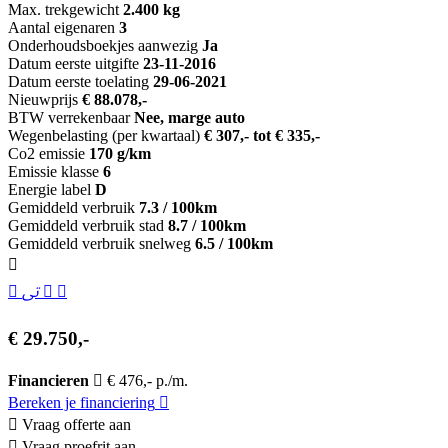
Max. trekgewicht
2.400 kg
Aantal eigenaren
3
Onderhoudsboekjes aanwezig
Ja
Datum eerste uitgifte
23-11-2016
Datum eerste toelating
29-06-2021
Nieuwprijs
€ 88.078,-
BTW verrekenbaar
Nee, marge auto
Wegenbelasting (per kwartaal)
€ 307,- tot € 335,-
Co2 emissie
170 g/km
Emissie klasse
6
Energie label
D
Gemiddeld verbruik
7.3 / 100km
Gemiddeld verbruik stad
8.7 / 100km
Gemiddeld verbruik snelweg
6.5 / 100km
€ 29.750,-
Financieren
€ 476,- p./m.
Bereken je financiering
Vraag offerte aan
Vraag proefrit aan