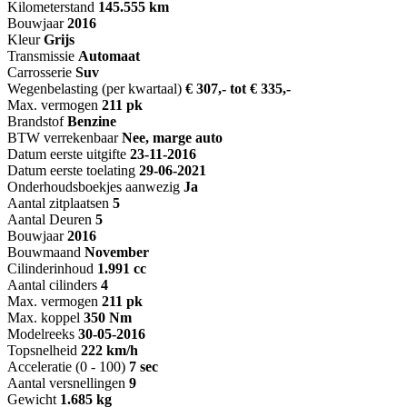
Kilometerstand
145.555 km
Bouwjaar
2016
Kleur
Grijs
Transmissie
Automaat
Carrosserie
Suv
Wegenbelasting (per kwartaal)
€ 307,- tot € 335,-
Max. vermogen
211 pk
Brandstof
Benzine
BTW verrekenbaar
Nee, marge auto
Datum eerste uitgifte
23-11-2016
Datum eerste toelating
29-06-2021
Onderhoudsboekjes aanwezig
Ja
Aantal zitplaatsen
5
Aantal Deuren
5
Bouwjaar
2016
Bouwmaand
November
Cilinderinhoud
1.991 cc
Aantal cilinders
4
Max. vermogen
211 pk
Max. koppel
350 Nm
Modelreeks
30-05-2016
Topsnelheid
222 km/h
Acceleratie (0 - 100)
7 sec
Aantal versnellingen
9
Gewicht
1.685 kg