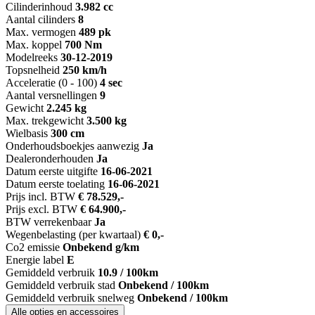
Cilinderinhoud
3.982 cc
Aantal cilinders
8
Max. vermogen
489 pk
Max. koppel
700 Nm
Modelreeks
30-12-2019
Topsnelheid
250 km/h
Acceleratie (0 - 100)
4 sec
Aantal versnellingen
9
Gewicht
2.245 kg
Max. trekgewicht
3.500 kg
Wielbasis
300 cm
Onderhoudsboekjes aanwezig
Ja
Dealeronderhouden
Ja
Datum eerste uitgifte
16-06-2021
Datum eerste toelating
16-06-2021
Prijs incl. BTW
€ 78.529,-
Prijs excl. BTW
€ 64.900,-
BTW verrekenbaar
Ja
Wegenbelasting (per kwartaal)
€ 0,-
Co2 emissie
Onbekend g/km
Energie label
E
Gemiddeld verbruik
10.9 / 100km
Gemiddeld verbruik stad
Onbekend / 100km
Gemiddeld verbruik snelweg
Onbekend / 100km
Alle opties en accessoires