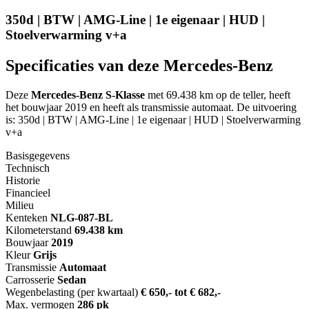
350d | BTW | AMG-Line | 1e eigenaar | HUD |
Stoelverwarming v+a
Specificaties van deze Mercedes-Benz
Deze
Mercedes-Benz S-Klasse
met 69.438 km op de teller, heeft
het bouwjaar 2019 en heeft als transmissie automaat. De uitvoering
is: 350d | BTW | AMG-Line | 1e eigenaar | HUD | Stoelverwarming
v+a
Basisgegevens
Technisch
Historie
Financieel
Milieu
Kenteken
NL
G-087-BL
Kilometerstand
69.438 km
Bouwjaar
2019
Kleur
Grijs
Transmissie
Automaat
Carrosserie
Sedan
Wegenbelasting (per kwartaal)
€ 650,- tot € 682,-
Max. vermogen
286 pk