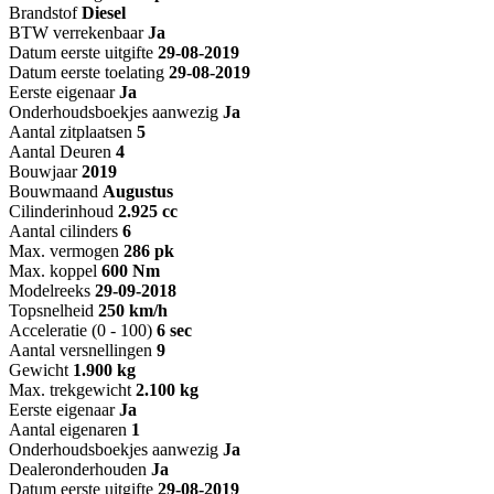
Brandstof
Diesel
BTW verrekenbaar
Ja
Datum eerste uitgifte
29-08-2019
Datum eerste toelating
29-08-2019
Eerste eigenaar
Ja
Onderhoudsboekjes aanwezig
Ja
Aantal zitplaatsen
5
Aantal Deuren
4
Bouwjaar
2019
Bouwmaand
Augustus
Cilinderinhoud
2.925 cc
Aantal cilinders
6
Max. vermogen
286 pk
Max. koppel
600 Nm
Modelreeks
29-09-2018
Topsnelheid
250 km/h
Acceleratie (0 - 100)
6 sec
Aantal versnellingen
9
Gewicht
1.900 kg
Max. trekgewicht
2.100 kg
Eerste eigenaar
Ja
Aantal eigenaren
1
Onderhoudsboekjes aanwezig
Ja
Dealeronderhouden
Ja
Datum eerste uitgifte
29-08-2019