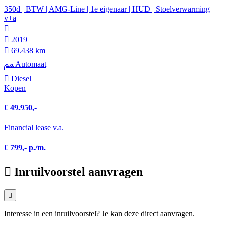
350d | BTW | AMG-Line | 1e eigenaar | HUD | Stoelverwarming
v+a
2019
69.438 km
Automaat
Diesel
Kopen
€ 49.950,-
Financial lease v.a.
€ 799,- p./m.
Inruilvoorstel aanvragen
Interesse in een inruilvoorstel? Je kan deze direct aanvragen.