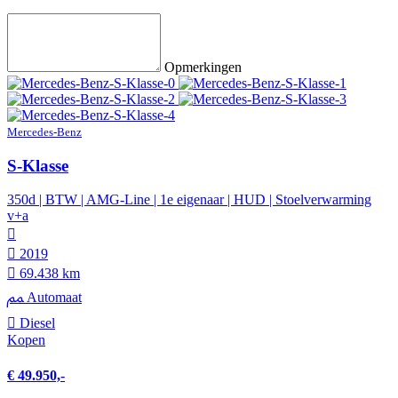
Opmerkingen
Mercedes-Benz
S-Klasse
350d | BTW | AMG-Line | 1e eigenaar | HUD | Stoelverwarming
v+a
2019
69.438 km
Automaat
Diesel
Kopen
€ 49.950,-