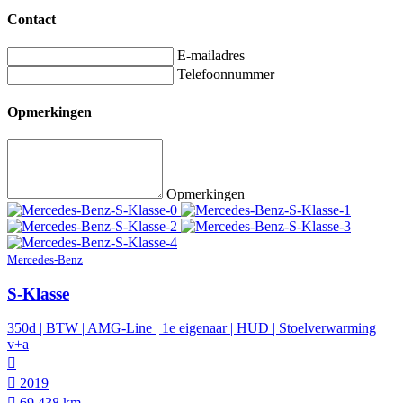
Contact
E-mailadres
Telefoonnummer
Opmerkingen
Opmerkingen
Mercedes-Benz
S-Klasse
350d | BTW | AMG-Line | 1e eigenaar | HUD | Stoelverwarming
v+a
2019
69.438 km