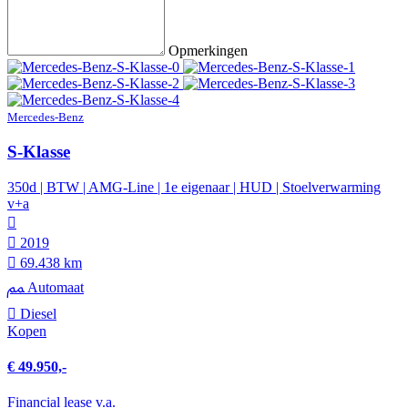
Opmerkingen
Mercedes-Benz
S-Klasse
350d | BTW | AMG-Line | 1e eigenaar | HUD | Stoelverwarming
v+a
2019
69.438 km
Automaat
Diesel
Kopen
€ 49.950,-
Financial lease v.a.