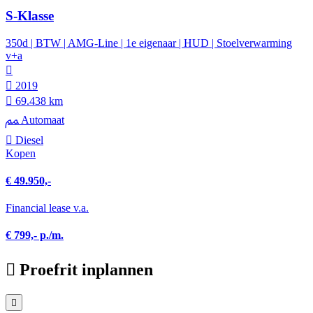
S-Klasse
350d | BTW | AMG-Line | 1e eigenaar | HUD | Stoelverwarming
v+a
2019
69.438 km
Automaat
Diesel
Kopen
€ 49.950,-
Financial lease v.a.
€ 799,- p./m.
Proefrit inplannen