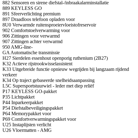
882 Sensoren en sirene diefstal-/inbraakalarminstallatie
889 KEYLESS GO
891 Sfeerverlichting premium
897 Draadloos telefoon opladen voor
8U0 Verwarmde ruitensproeiervloeistofreservoir
902 Comfortstoelverwarming voor
906 Zittingen voor verwarmd
907 Zittingen achter verwarmd
950 AMG-line-
GA Automatische transmissie
H27 Sierdelen essenhout openporig ruthenium (2B27)
K32 Actieve rijstrookwisselassistent
K33 Uitgebreide functie opnieuw wegrijden bij langzaam rijdend
verkeer
K34 Op traject gebaseerde snelheidsaanpassing
L5C Supersportstuurwiel - leder met diep reliëf
P17 KEYLESS GO-pakket
P35 Lichtpakket
P44 Inparkeerpakket
P54 Diefstalbeveiligingspakket
P64 Memorypakket voor
P69 Comfortverwarmingspakket voor
U25 Instaplijsten verlicht
U26 Vloermatten - AMG