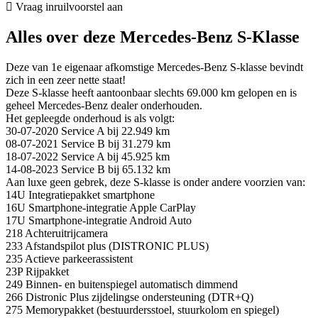
Vraag inruilvoorstel aan
Alles over deze Mercedes-Benz S-Klasse
Deze van 1e eigenaar afkomstige Mercedes-Benz S-klasse bevindt
zich in een zeer nette staat!
Deze S-klasse heeft aantoonbaar slechts 69.000 km gelopen en is
geheel Mercedes-Benz dealer onderhouden.
Het gepleegde onderhoud is als volgt:
30-07-2020 Service A bij 22.949 km
08-07-2021 Service B bij 31.279 km
18-07-2022 Service A bij 45.925 km
14-08-2023 Service B bij 65.132 km
Aan luxe geen gebrek, deze S-klasse is onder andere voorzien van:
14U Integratiepakket smartphone
16U Smartphone-integratie Apple CarPlay
17U Smartphone-integratie Android Auto
218 Achteruitrijcamera
233 Afstandspilot plus (DISTRONIC PLUS)
235 Actieve parkeerassistent
23P Rijpakket
249 Binnen- en buitenspiegel automatisch dimmend
266 Distronic Plus zijdelingse ondersteuning (DTR+Q)
275 Memorypakket (bestuurdersstoel, stuurkolom en spiegel)