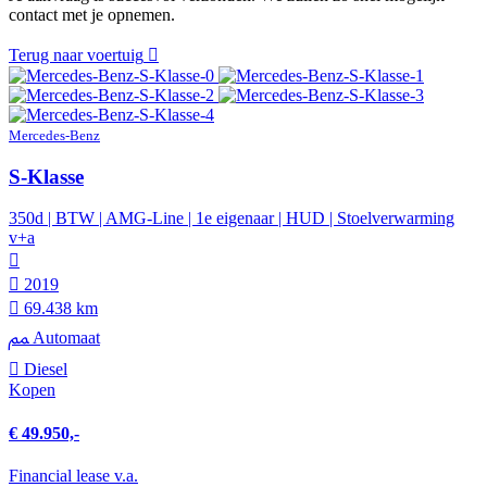
contact met je opnemen.
Terug naar voertuig
Mercedes-Benz
S-Klasse
350d | BTW | AMG-Line | 1e eigenaar | HUD | Stoelverwarming
v+a
2019
69.438 km
Automaat
Diesel
Kopen
€ 49.950,-
Financial lease v.a.