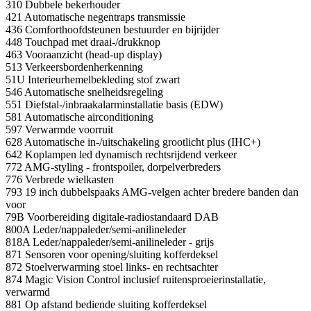
310 Dubbele bekerhouder
421 Automatische negentraps transmissie
436 Comforthoofdsteunen bestuurder en bijrijder
448 Touchpad met draai-/drukknop
463 Vooraanzicht (head-up display)
513 Verkeersbordenherkenning
51U Interieurhemelbekleding stof zwart
546 Automatische snelheidsregeling
551 Diefstal-/inbraakalarminstallatie basis (EDW)
581 Automatische airconditioning
597 Verwarmde voorruit
628 Automatische in-/uitschakeling grootlicht plus (IHC+)
642 Koplampen led dynamisch rechtsrijdend verkeer
772 AMG-styling - frontspoiler, dorpelverbreders
776 Verbrede wielkasten
793 19 inch dubbelspaaks AMG-velgen achter bredere banden dan
voor
79B Voorbereiding digitale-radiostandaard DAB
800A Leder/nappaleder/semi-anilineleder
818A Leder/nappaleder/semi-anilineleder - grijs
871 Sensoren voor opening/sluiting kofferdeksel
872 Stoelverwarming stoel links- en rechtsachter
874 Magic Vision Control inclusief ruitensproeierinstallatie,
verwarmd
881 Op afstand bediende sluiting kofferdeksel