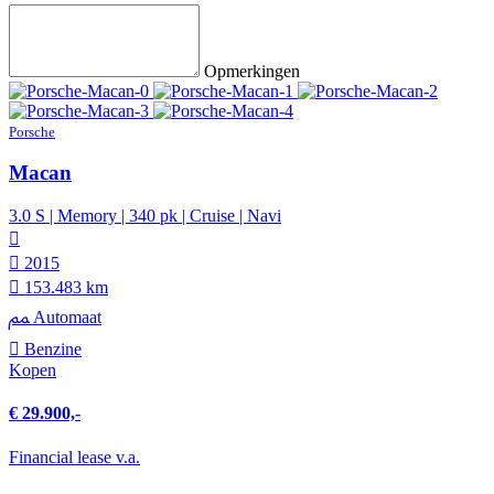
Opmerkingen
Porsche
Macan
3.0 S | Memory | 340 pk | Cruise | Navi
2015
153.483 km
Automaat
Benzine
Kopen
€ 29.900,-
Financial lease v.a.