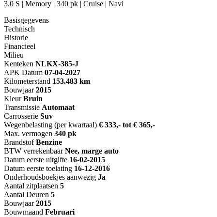
3.0 S | Memory | 340 pk | Cruise | Navi
Basisgegevens
Technisch
Historie
Financieel
Milieu
Kenteken
NL
KX-385-J
APK Datum
07-04-2027
Kilometerstand
153.483 km
Bouwjaar
2015
Kleur
Bruin
Transmissie
Automaat
Carrosserie
Suv
Wegenbelasting (per kwartaal)
€ 333,- tot € 365,-
Max. vermogen
340 pk
Brandstof
Benzine
BTW verrekenbaar
Nee, marge auto
Datum eerste uitgifte
16-02-2015
Datum eerste toelating
16-12-2016
Onderhoudsboekjes aanwezig
Ja
Aantal zitplaatsen
5
Aantal Deuren
5
Bouwjaar
2015
Bouwmaand
Februari