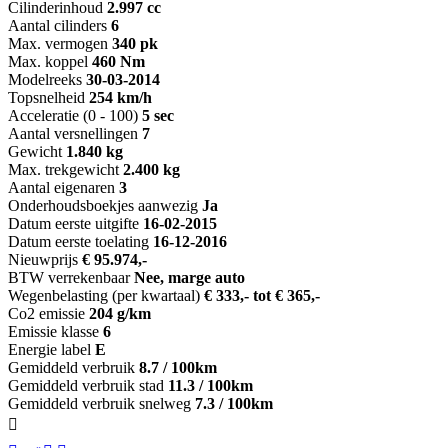
Cilinderinhoud
2.997 cc
Aantal cilinders
6
Max. vermogen
340 pk
Max. koppel
460 Nm
Modelreeks
30-03-2014
Topsnelheid
254 km/h
Acceleratie (0 - 100)
5 sec
Aantal versnellingen
7
Gewicht
1.840 kg
Max. trekgewicht
2.400 kg
Aantal eigenaren
3
Onderhoudsboekjes aanwezig
Ja
Datum eerste uitgifte
16-02-2015
Datum eerste toelating
16-12-2016
Nieuwprijs
€ 95.974,-
BTW verrekenbaar
Nee, marge auto
Wegenbelasting (per kwartaal)
€ 333,- tot € 365,-
Co2 emissie
204 g/km
Emissie klasse
6
Energie label
E
Gemiddeld verbruik
8.7 / 100km
Gemiddeld verbruik stad
11.3 / 100km
Gemiddeld verbruik snelweg
7.3 / 100km