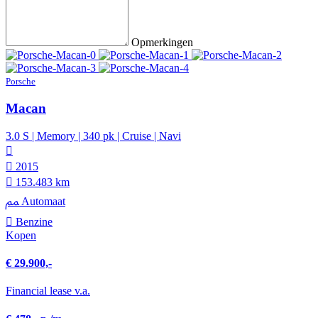
Opmerkingen
Porsche
Macan
3.0 S | Memory | 340 pk | Cruise | Navi
2015
153.483 km
Automaat
Benzine
Kopen
€ 29.900,-
Financial lease v.a.