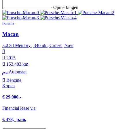
Opmerkingen
Porsche
Macan
3.0 S | Memory | 340 pk | Cruise | Navi
2015
153.483 km
Automaat
Benzine
Kopen
€ 29.900,-
Financial lease v.a.
€ 478,- p./m.