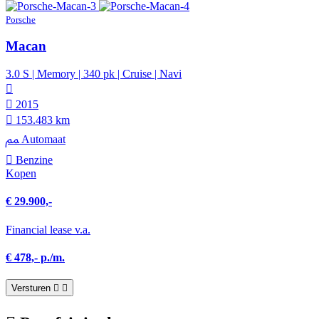
Porsche
Macan
3.0 S | Memory | 340 pk | Cruise | Navi
2015
153.483 km
Automaat
Benzine
Kopen
€ 29.900,-
Financial lease v.a.
€ 478,- p./m.
Versturen