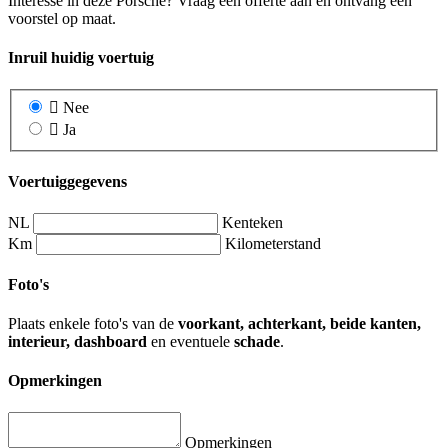
Interesse in deze Porsche? Vraag een offerte aan en ontvang een
voorstel op maat.
Inruil huidig voertuig
Nee
Ja
Voertuiggegevens
NL
Kenteken
Km
Kilometerstand
Foto's
Plaats enkele foto's van de
voorkant, achterkant, beide kanten,
interieur, dashboard
en eventuele
schade
.
Opmerkingen
Opmerkingen