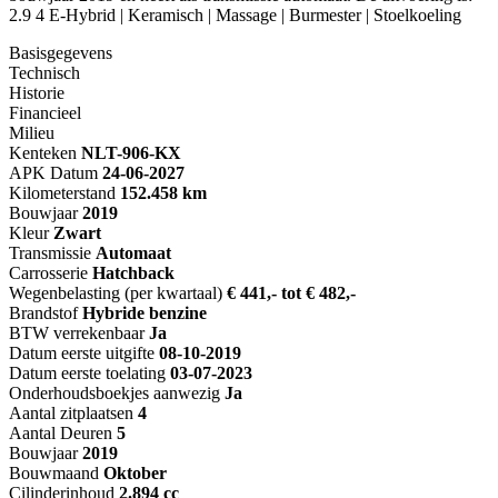
2.9 4 E-Hybrid | Keramisch | Massage | Burmester | Stoelkoeling
Basisgegevens
Technisch
Historie
Financieel
Milieu
Kenteken
NL
T-906-KX
APK Datum
24-06-2027
Kilometerstand
152.458 km
Bouwjaar
2019
Kleur
Zwart
Transmissie
Automaat
Carrosserie
Hatchback
Wegenbelasting (per kwartaal)
€ 441,- tot € 482,-
Brandstof
Hybride benzine
BTW verrekenbaar
Ja
Datum eerste uitgifte
08-10-2019
Datum eerste toelating
03-07-2023
Onderhoudsboekjes aanwezig
Ja
Aantal zitplaatsen
4
Aantal Deuren
5
Bouwjaar
2019
Bouwmaand
Oktober
Cilinderinhoud
2.894 cc