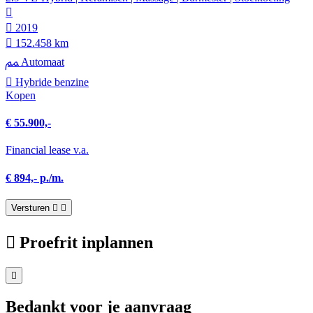
2019
152.458 km
Automaat
Hybride benzine
Kopen
€ 55.900,-
Financial lease v.a.
€ 894,- p./m.
Versturen
Proefrit inplannen
Bedankt voor je aanvraag