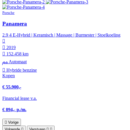
Porsche
Panamera
2.9 4 E-Hybrid | Keramisch | Massage | Burmester | Stoelkoeling
2019
152.458 km
Automaat
Hybride benzine
Kopen
€ 55.900,-
Financial lease v.a.
€ 894,- p./m.
Vorige
Volgende
Versturen