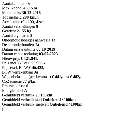
Aantal cilinders
6
Max. koppel
450 Nm
Modelreeks
30-12-2018
Topsnelheid
280 km/h
Acceleratie (0 - 100)
4 sec
Aantal versnellingen
8
Gewicht
2.155 kg
Aantal eigenaren
2
Onderhoudsboekjes aanwezig
Ja
Dealeronderhouden
Ja
Datum eerste uitgifte
08-10-2019
Datum eerste toelating
03-07-2023
Nieuwprijs
€ 121.841,-
Prijs incl. BTW
€ 55.900,-
Prijs excl. BTW
€ 46.425,-
BTW verrekenbaar
Ja
Wegenbelasting (per kwartaal)
€ 441,- tot € 482,-
Co2 emissie
77 g/km
Emissie klasse
6
Energie label
A
Gemiddeld verbruik
2 / 100km
Gemiddeld verbruik stad
Onbekend / 100km
Gemiddeld verbruik snelweg
Onbekend / 100km